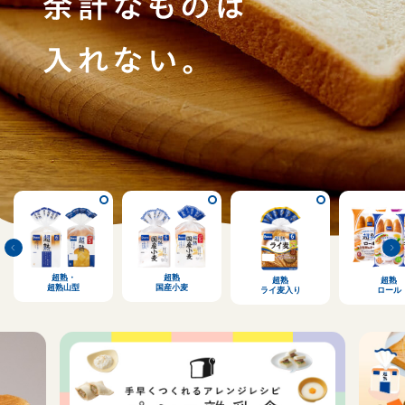
超熟・
超熟
超熟
超熟
超熟山型
国産小麦
ライ麦入り
ロール