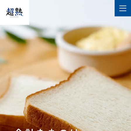
超熟・超熟山型
超熟ライ麦入り
超熟 国産小麦
超熟ロール
超熟イングリッシュマフィン
超熟フォカッチャ