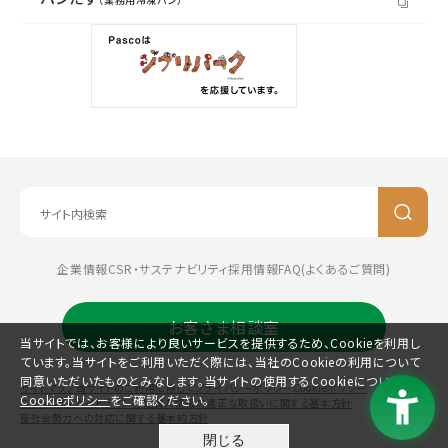
企業情報
CSR・サステナビリティ
採用情報
FAQ(よくあるご質問)
お客さま相談室
当サイトでは、お客様により良いサービスを提供するため、Cookieを利用し
ています。当サイトをご利用いただく際には、当社のCookieの利用について
同意いただいたものとみなします。当サイトの使用するCookieについては、
サイトマップ
当サイトのご利用に際して
プライバシーポリシー
Cookieポリシー
Cookieポリシー
をご確認ください。
コミュニティガイドライン
特定個人情報の適正な取扱いに関する基本方針
反社会勢力への対応に関する基本的方針
閉じる