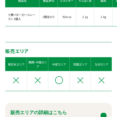
商品名
食品単位
エネルギー
たんぱく質
脂質
十勝バターロールレー
1個当たり
92kcal
2.1g
2.4g
ズン 5個入
販売エリア
関西・中国エリ
東日本エリア
中部エリア
四国エリア
九州エリア
ア
販売エリアの詳細はこちら