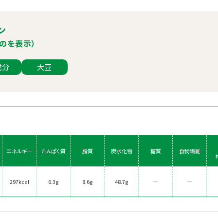
ン
のを表示）
成分
大豆
エネルギー
たんぱく質
脂質
炭水化物
糖質
食物繊維
297kcal
6.3g
8.6g
48.7g
―
―