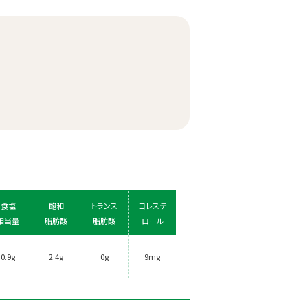
食塩
飽和
トランス
コレステ
相当量
脂肪酸
脂肪酸
ロール
0.9g
2.4g
0g
9mg