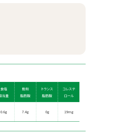
食塩
飽和
トランス
コレステ
相当量
脂肪酸
脂肪酸
ロール
0.6g
7.4g
0g
19mg