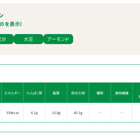
ン
のを表示）
成分
大豆
アーモンド
エネルギー
たんぱく質
脂質
炭水化物
糖質
食物繊維
339kcal
6.1g
15.8g
43.1g
―
―