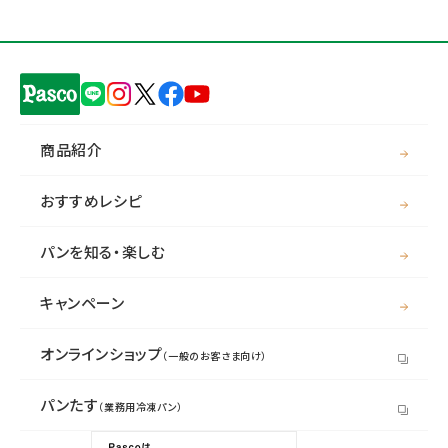
商品紹介
おすすめレシピ
パンを知る・楽しむ
キャンペーン
オンラインショップ
（一般のお客さま向け）
パンたす
（業務用冷凍パン）