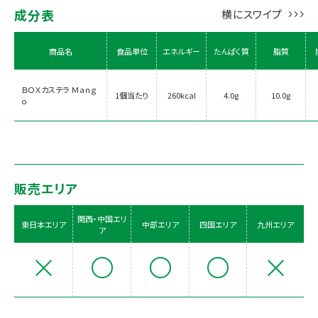
成分表
商品名
食品単位
エネルギー
たんぱく質
脂質
ＢＯＸカステラ Ｍａｎｇ
1個当たり
260kcal
4.0g
10.0g
ｏ
販売エリア
関西・中国エリ
東日本エリア
中部エリア
四国エリア
九州エリア
ア