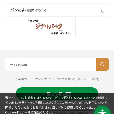
パンたす
（業務用冷凍パン）
企業情報
CSR・サステナビリティ
採用情報
FAQ(よくあるご質問)
お客さま相談室
当サイトでは、お客様により良いサービスを提供するため、Cookieを利用し
ています。当サイトをご利用いただく際には、当社のCookieの利用について
同意いただいたものとみなします。当サイトの使用するCookieについては、
サイトマップ
当サイトのご利用に際して
プライバシーポリシー
Cookieポリシー
Cookieポリシー
をご確認ください。
コミュニティガイドライン
特定個人情報の適正な取扱いに関する基本方針