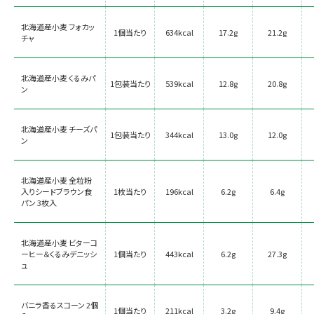
北海道産小麦 フォカッ
1個当たり
634kcal
17.2g
21.2g
チャ
北海道産小麦 くるみパ
1包装当たり
539kcal
12.8g
20.8g
ン
北海道産小麦 チーズパ
1包装当たり
344kcal
13.0g
12.0g
ン
北海道産小麦 全粒粉
入りシードブラウン食
1枚当たり
196kcal
6.2g
6.4g
パン 3枚入
北海道産小麦 ビターコ
ーヒー＆くるみデニッシ
1個当たり
443kcal
6.2g
27.3g
ュ
バニラ香るスコーン 2個
1個当たり
211kcal
3.2g
9.4g