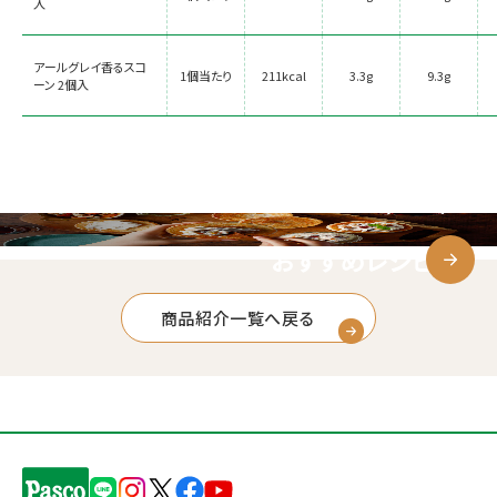
入
アールグレイ香るスコ
1個当たり
211kcal
3.3g
9.3g
ーン 2個入
おすすめレシピ
商品紹介一覧へ戻る