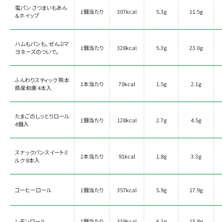
塩パン さつまいもあん
1個当たり
307kcal
5.3g
11.5g
＆ホイップ
ハムもパンも、ぜんぶマ
1個当たり
328kcal
5.3g
23.0g
ヨネーズのついで。
ふんわりスティック 熊本
1本当たり
70kcal
1.5g
2.1g
県産和栗 4本入
たまごのしっとりロール
1個当たり
128kcal
2.7g
4.5g
4個入
スナックパンスイートミ
1本当たり
91kcal
1.8g
3.3g
ルク 8本入
コーヒーロール
1個当たり
357kcal
5.9g
17.9g
レモンロール
1個当たり
339kcal
6.1g
15.8g