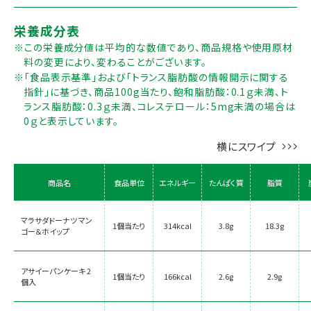
栄養成分表
※この栄養成分値は平均的な数値であり、商品規格や使用原材
料の変更により、変わることがございます。
※「食品表示基準」および「トランス脂肪酸の情報開示に関する
指針」に基づき、商品100g当たり、飽和脂肪酸：0.1ｇ未満、ト
ランス脂肪酸：0.3ｇ未満、コレステロール：5mg未満の場合は
0ｇと表示しています。
商品名
食品単位
エネルギー
たんぱく質
脂質
マラサダドーナツ マン
1個当たり
314kcal
3.8g
18.3g
ゴー＆ホイップ
アサイーパンケーキ 2
1個当たり
166kcal
2.6g
2.9g
個入