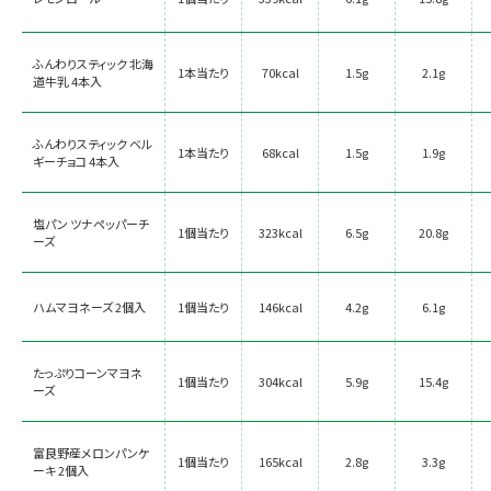
ふんわりスティック 北海
1本当たり
70kcal
1.5g
2.1g
道牛乳 4本入
ふんわりスティック ベル
1本当たり
68kcal
1.5g
1.9g
ギーチョコ 4本入
塩パン ツナペッパーチ
1個当たり
323kcal
6.5g
20.8g
ーズ
ハムマヨネーズ 2個入
1個当たり
146kcal
4.2g
6.1g
たっぷりコーンマヨネ
1個当たり
304kcal
5.9g
15.4g
ーズ
富良野産メロンパンケ
1個当たり
165kcal
2.8g
3.3g
ーキ 2個入