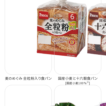
麦のめぐみ 全粒粉入り食パン
国産小麦と十六穀食パン
※
[国産小麦100%
]