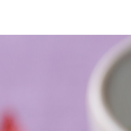
1人分
2個
適量