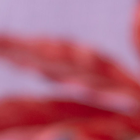
砂糖
片栗粉
しょうゆ
みりん
水