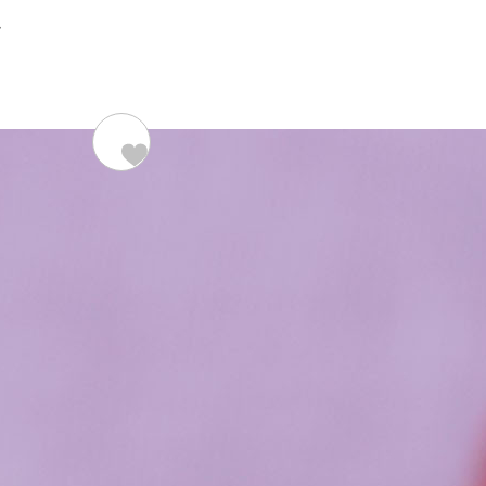
ル
材料（2人分）
129kcal/
国産小麦と米粉のロール
きな粉
【みたらしのたれ】