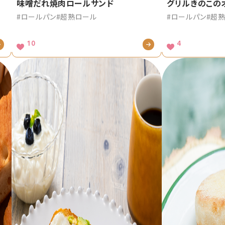
味噌だれ焼肉ロールサンド
グリルきのこの
#ロールパン
#超熟ロール
#ロールパン
#超
10
4