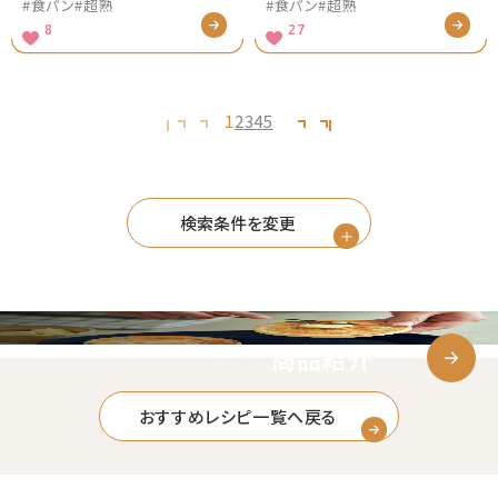
#食パン
#超熟
#食パン
#超熟
8
27
1
2
3
4
5
検索条件を変更
商品紹介
おすすめレシピ一覧へ戻る