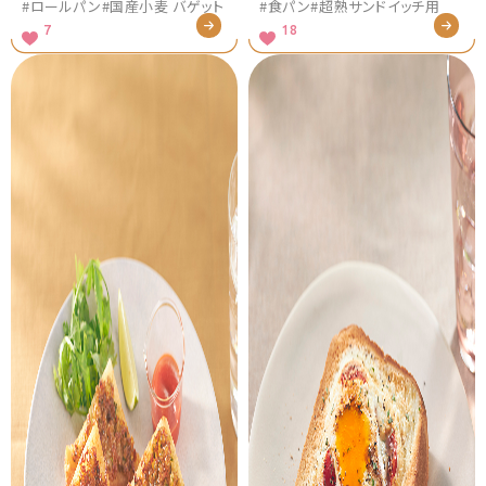
#ロールパン
#国産小麦 バゲット
#食パン
#超熟サンドイッチ用
7
18