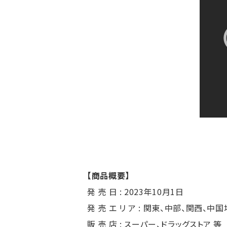
【商品概要】
発 売 日 : 2023年10月1日
発 売 エ リ ア : 関東、中部、関西、中
販 売 店 : スーパー、ドラッグストア 等