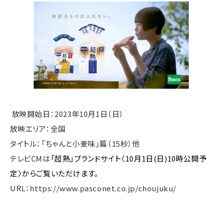
放映開始日：2023年10月1日（日）
放映エリア：全国
タイトル：「ちゃんと小麦味」篇（15秒）他
テレビCMは
「超熟」ブランドサイト〈
10
月
1
日
(
日
)
10
時公開予
定〉からご覧いただけます。
URL：https://www.pasconet.co.jp/choujuku/