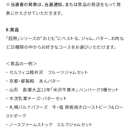
※
当選者の発表は、当選通知、
または
賞品の発送をもって発
表にかえさせていただきます。
6.賞品
「超熟」シリーズの“おとも”にベストな、ジャム、バター、お肉な
ど25種類の中からお好きなコースをお選びいただけます。
＜賞品の一例＞
・ セルフィユ軽井沢 フルーツジャムセット
・ 京都・都製餡 あんバター
・ 山形 創業大正12年「米沢牛黄木」 ハンバーグ3種セット
・ 木次乳業チーズ・バターセット
・ 札幌バルナバフーズ 牛・塩 鉄板焼きローストビーフ&ロー
ストポーク
・ ノースファームストック ミルクジャムセット