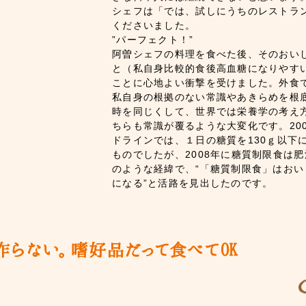
シェフは「では、試しにうちのレストラ
くださいました。
”パーフェクト！”
阿曽シェフの料理を食べた後、そのおい
と（私自身比較的食後高血糖になりやす
ことに心地よい衝撃を受けました。外食
私自身の根拠のない常識やあきらめを根
時を同じくして、世界では栄養学の考え
ちらも常識が覆るような大変化です。20
ドラインでは、１日の糖質を130ｇ以下
ものでしたが、2008年に糖質制限食は
のような経緯で、“「糖質制限食」はお
になる”と活路を見出したのです。