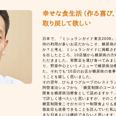
日本で、『ミシュランガイド東京2008』
待の利用が多いお店だからこそ、糖尿病
か？と考え、ミシュランガイドに掲載され
を出したところ、10店舗から糖尿病の方
ただきました。実際足を運び食べてみま
り、野菜中心というメニューで糖尿病治
た。それでも“10店のお店が糖尿病の食
うことを嬉しく思いました。
その翌年、ひらまつグループのレストラン
阿曽達治シェフから 「糖質制限のコー
限食を糖尿病治療食として認めますか？
で詳しく述べたいと思いますが、そのころ
糖質制限食こそがカロリー制限食よりも
脂血症も改善できることを読んでいた私
きな日本人には継続できないと思います