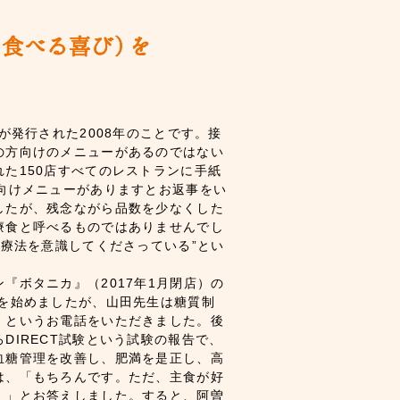
が発行された2008年のことです。接
の方向けのメニューがあるのではない
た150店すべてのレストランに手紙
向けメニューがありますとお返事をい
したが、残念ながら品数を少なくした
療食と呼べるものではありませんでし
事療法を意識してくださっている”とい
『ボタニカ』（2017年1月閉店）の
スを始めましたが、山田先生は糖質制
」というお電話をいただきました。後
DIRECT試験という試験の報告で、
血糖管理を改善し、肥満を是正し、高
は、「もちろんです。ただ、主食が好
。」とお答えしました。すると、阿曽