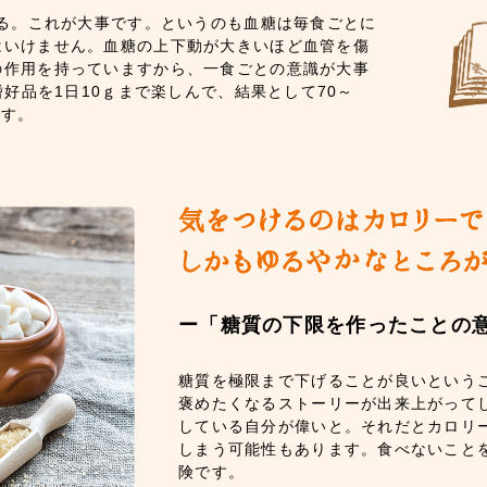
する。これが大事です。というのも血糖は毎食ごとに
はいけません。血糖の上下動が大きいほど血管を傷
の作用を持っていますから、一食ごとの意識が大事
嗜好品を1日10ｇまで楽しんで、結果として70～
です。
ー「糖質の下限を作ったことの
糖質を極限まで下げることが良いという
褒めたくなるストーリーが出来上がって
している自分が偉いと。それだとカロリ
しまう可能性もあります。食べないこと
険です。