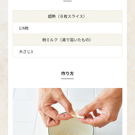
超熟（８枚スライス）
1/6枚
粉ミルク（湯で溶いたもの）
大さじ3
作り方