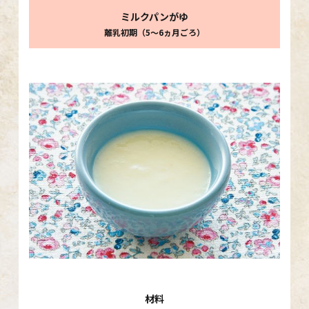
ミルクパンがゆ
離乳初期（5〜6ヵ月ごろ）
材料