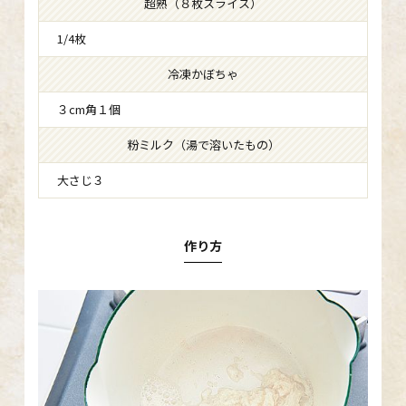
超熟（８枚スライス）
1/4枚
冷凍かぼちゃ
３cm角１個
粉ミルク（湯で溶いたもの）
大さじ３
作り方