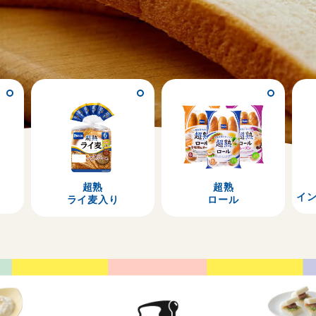
超熟
超熟
イ
ライ麦入り
ロール