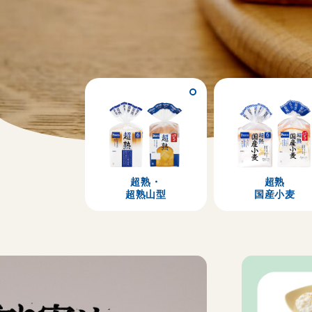
超熟・
超熟
超熟山型
国産小麦