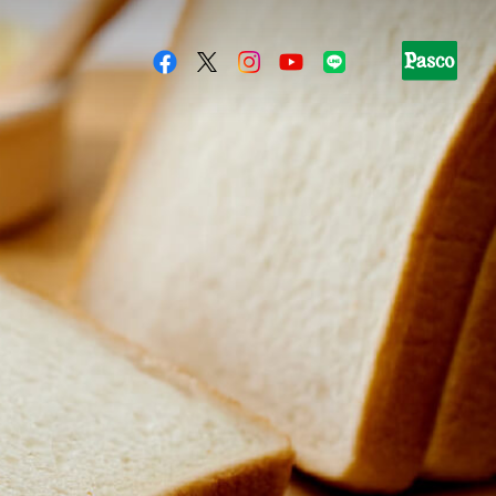
超熟 国産小麦
超熟ロール
超熟イングリッシュマフィン