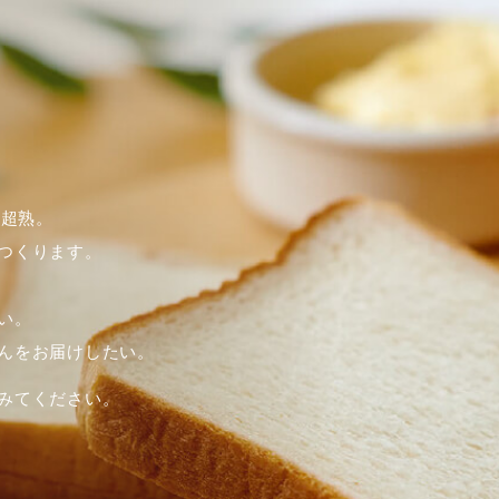
た超熟。
つくります。
い。
んをお届けしたい。
みてください。