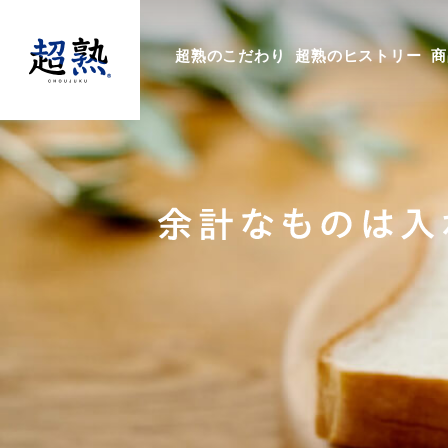
超熟のこだわり
超熟のヒストリー
商
超熟・超熟山型
超熟ライ麦入り
超熟フォカッチャ