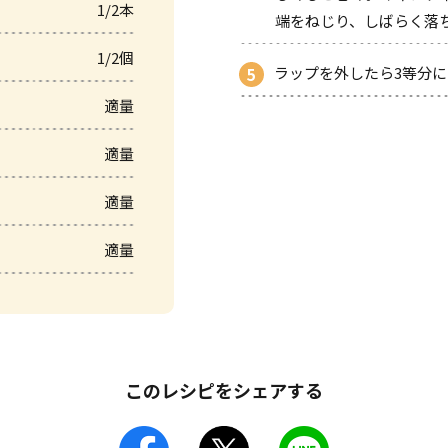
1/2本
端をねじり、しばらく落
1/2個
ラップを外したら3等分
適量
適量
適量
適量
このレシピをシェアする