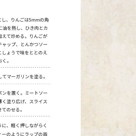
にし、りんごは5mmの角
に油を熱し、ひき肉とカ
加えて炒める。りんごが
チャップ、とんかつソー
こしょうで味をととのえ
おく。
してマーガリンを塗る。
パンを置く。ミートソー
薄く塗り広げ、スライス
せてのせる。
うに、軽く押しながらく
ィーのようにラップの両