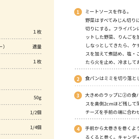
ミートソースを作る。
野菜はすべてみじん切り
切りにする。フライパン
１枚
ットした野菜、りんごを
しなっとしてきたら、ケ
ー）
適量
スを加えて煮詰め、塩・
１枚
たら火を止め、冷まして
食パンはミミを切り落と
大きめのラップに②の食
50g
スを奥側2cmほど残して
チーズを手前の端に合わ
1/2個
1/4個
手前から太巻きを巻くよ
るくると巻く。キャンデ