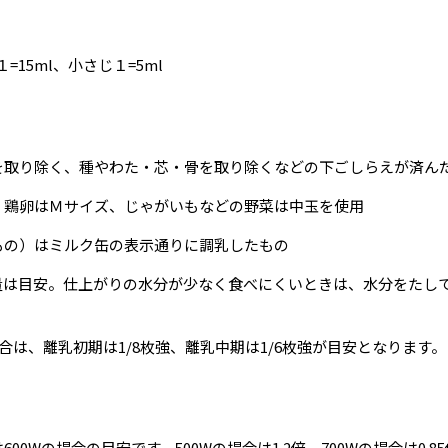
=15ml、小さじ１=5ml
を取り除く、種やわた・芯・骨を取り除くなどの下ごしらえが済ん
、鶏卵はＭサイズ、じゃがいもなどの野菜は中玉を使用
もの）はミルク缶の表示通りに調乳したもの
量は目安。仕上がりの水分が少なく食べにくいときは、水分をたし
合は、離乳初期は1/8枚強、離乳中期は1/6枚強が目安となります。
00Wの場合の目安です。500Wの場合は1.2倍、700Wの場合は0.