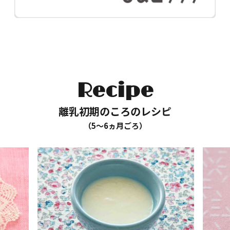
Recipe
離乳初期のころのレシピ
（5〜6ヵ月ごろ）