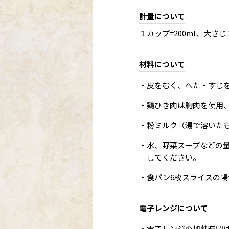
計量について
１カップ=200ml、大さじ１
材料について
・皮をむく、へた・すじ
・鶏ひき肉は胸肉を使用
・粉ミルク（湯で溶いた
・水、野菜スープなどの
してください。
・食パン6枚スライスの場
電子レンジについて
・電子レンジの加熱時間は6