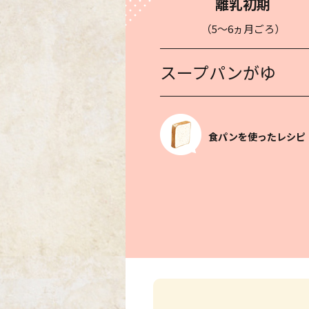
離乳初期
（5〜6ヵ月ごろ）
スープパンがゆ
食パンを使ったレシピ