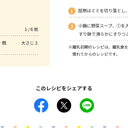
超熟はミミを切り落とし
小鍋に野菜スープ、①を
１/６枚
すり鉢で滑らかにすりつ
・既
大さじ３
※離乳初期のレシピは、離乳食を
慣れてからのレシピです。
このレシピをシェアする