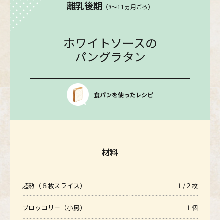
離乳後期
（9〜11ヵ月ごろ）
ホワイトソースの
パングラタン
食パンを使ったレシピ
材料
超熟（８枚スライス）
１/２枚
ブロッコリー（小房）
１個