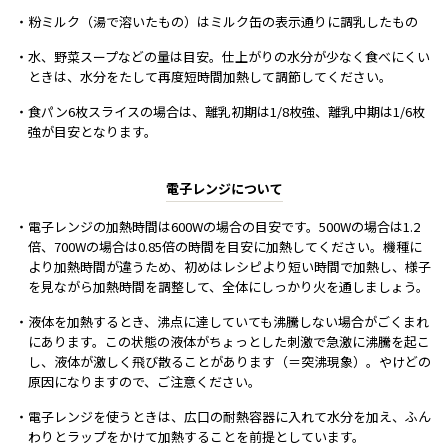
・粉ミルク（湯で溶いたもの）はミルク缶の表示通りに調乳したもの
・水、野菜スープなどの量は目安。仕上がりの水分が少なく食べにくい
ときは、水分をたして再度短時間加熱して調節してください。
・食パン6枚スライスの場合は、離乳初期は1/8枚強、離乳中期は1/6枚
強が目安となります。
電子レンジについて
・電子レンジの加熱時間は600Wの場合の目安です。500Wの場合は1.2
倍、700Wの場合は0.85倍の時間を目安に加熱してください。機種に
より加熱時間が違うため、初めはレシピより短い時間で加熱し、様子
を見ながら加熱時間を調整して、全体にしっかり火を通しましょう。
・液体を加熱するとき、沸点に達していても沸騰しない場合がごくまれ
にあります。この状態の液体がちょっとした刺激で急激に沸騰を起こ
し、液体が激しく飛び散ることがあります（＝突沸現象）。やけどの
原因になりますので、ご注意ください。
・電子レンジを使うときは、広口の耐熱容器に入れて水分を加え、ふん
わりとラップをかけて加熱することを前提としています。