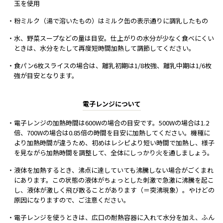
玉を使用
・粉ミルク（湯で溶いたもの）はミルク缶の表示通りに調乳したもの
・水、野菜スープなどの量は目安。仕上がりの水分が少なく食べにくい
ときは、水分をたして再度短時間加熱して調節してください。
・食パン6枚スライスの場合は、離乳初期は1/8枚強、離乳中期は1/6枚
強が目安となります。
電子レンジについて
・電子レンジの加熱時間は600Wの場合の目安です。500Wの場合は1.2
倍、700Wの場合は0.85倍の時間を目安に加熱してください。機種に
より加熱時間が違うため、初めはレシピより短い時間で加熱し、様子
を見ながら加熱時間を調整して、全体にしっかり火を通しましょう。
・液体を加熱するとき、沸点に達していても沸騰しない場合がごくまれ
にあります。この状態の液体がちょっとした刺激で急激に沸騰を起こ
し、液体が激しく飛び散ることがあります（＝突沸現象）。やけどの
原因になりますので、ご注意ください。
・電子レンジを使うときは、広口の耐熱容器に入れて水分を加え、ふん