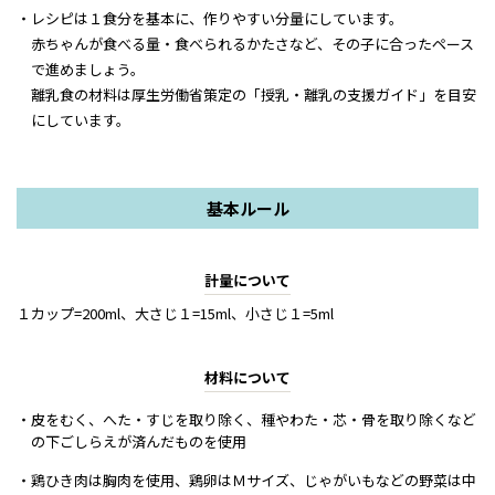
レシピは１食分を基本に、作りやすい分量にしています。
赤ちゃんが食べる量・食べられるかたさなど、その子に合ったペース
で進めましょう。
離乳食の材料は厚生労働省策定の「授乳・離乳の支援ガイド」を目安
にしています。
基本ルール
計量について
１カップ=200ml、大さじ１=15ml、小さじ１=5ml
材料について
・皮をむく、へた・すじを取り除く、種やわた・芯・骨を取り除くなど
の下ごしらえが済んだものを使用
・鶏ひき肉は胸肉を使用、鶏卵はＭサイズ、じゃがいもなどの野菜は中