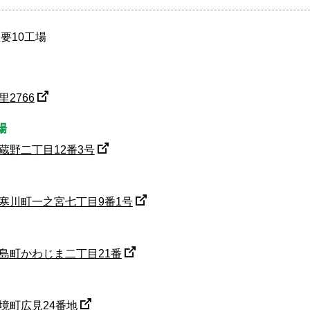
要10工場
2766
場
蔵野二丁目12番3号
寒川町一之宮七丁目9番1号
島町かわじま二丁目21番
境町広見24番地