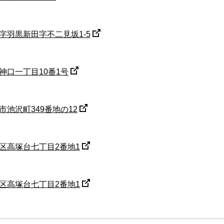
字羽黒新田字不二見坂1-5
神口一丁目10番1号
池沢町349番地の12
区高塚台七丁目2番地1
区高塚台七丁目2番地1