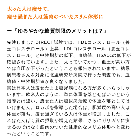
ー「ゆるやかな糖質制限のメリットは？」
先述しましたDIRECT試験では、HDLコレステロール（善
玉コレステロール）上昇、LDLコレステロール（悪玉コレ
ステロール）と中性脂肪の低下、血糖値、HbA1cの低下が
確認されています。また、太っていてかつ、血圧が高い方
では血圧が下がったということも報告されています。糖尿
病患者さんを対象に北里研究所病院で行った調査でも、血
糖値・中性脂肪値が良くなりました。
実は日本人は痩せたまま糖尿病になる方が多くいらっしゃ
います。欧米人のように、単に体重を落とせばいいという
指導とは違い、痩せた人は糖尿病治療で体重を落としては
いけません。ロカボを指導した場合は、肥満度の高い人は
体重が落ち、痩せ過ぎている人は体重が増加しました。こ
れはたんぱく質の摂取が増えた結果、さらにガリガリに痩
せるのではなく筋肉のついた健康的なスリム体形へと変わ
ったということです。