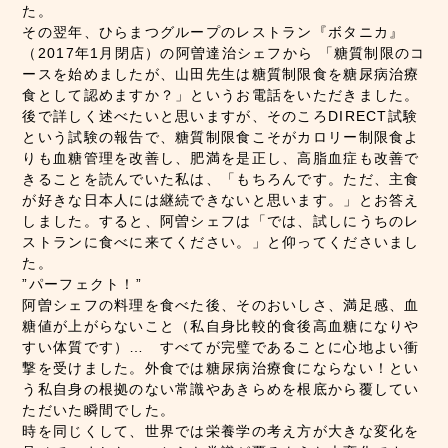
た。
その翌年、ひらまつグループのレストラン『ボタニカ』
（2017年1月閉店）の阿曽達治シェフから 「糖質制限のコ
ースを始めましたが、山田先生は糖質制限食を糖尿病治療
食として認めますか？」というお電話をいただきました。
後で詳しく述べたいと思いますが、そのころDIRECT試験
という試験の報告で、糖質制限食こそがカロリー制限食よ
りも血糖管理を改善し、肥満を是正し、高脂血症も改善で
きることを読んでいた私は、「もちろんです。ただ、主食
が好きな日本人には継続できないと思います。」とお答え
しました。すると、阿曽シェフは「では、試しにうちのレ
ストランに食べに来てください。」と仰ってくださいまし
た。
”パーフェクト！”
阿曽シェフの料理を食べた後、そのおいしさ、満足感、血
糖値が上がらないこと（私自身比較的食後高血糖になりや
すい体質です）… すべてが完璧であることに心地よい衝
撃を受けました。外食では糖尿病治療食にならない！とい
う私自身の根拠のない常識やあきらめを根底から覆してい
ただいた瞬間でした。
時を同じくして、世界では栄養学の考え方が大きな変化を