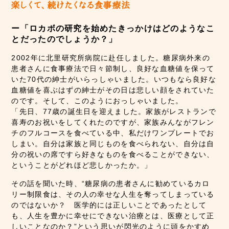
ー「ロカボの研究を始めたきっかけはどのようなこ
とだったのでしょうか？」
2002年に北里研究所病院に赴任しました。糖尿病外来の
患者さんに食事療法で日々節制し、良好な血糖値を保って
いた70代の紳士がいらっしゃいました。いつもなら良好な
血糖値を喜ぶはずの紳士がその日は悲しい顔をされていた
のです。そして、このようにおっしゃいました。
「先日、77歳の誕生日を迎えました。家族がレストランで
喜寿のお祝いをしてくれたのですが、家族みんながフレン
チのフルコースを食べている中、私だけワンプレートでお
しまい。自分は家族と同じものを食べられない、自分は自
分の祝いの席ですら好きなものを食べることができない、
ということがどれほど悲しかったか。」
その話を聞いた時、“糖尿病の患者さんに勧めているカロ
リー制限食は、その人の幸せな人生を奪ってしまっている
のではないか？ 医学的には正しいことであったとして
も、人生を豊かに幸せにできない治療とは、医療として正
しいことなのか？”という思いが閃光のように頭をかすめ