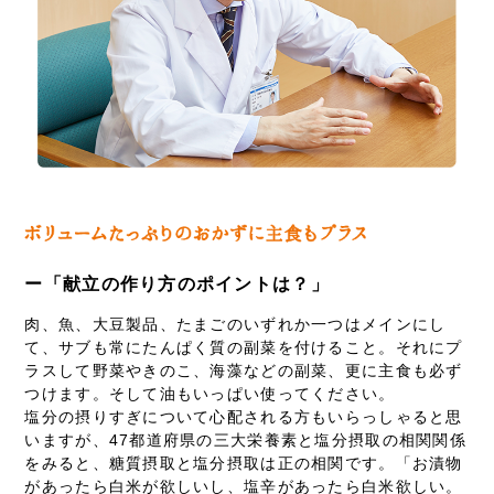
ー「献立の作り方のポイントは？」
肉、魚、大豆製品、たまごのいずれか一つはメインにし
て、サブも常にたんぱく質の副菜を付けること。それにプ
ラスして野菜やきのこ、海藻などの副菜、更に主食も必ず
つけます。そして油もいっぱい使ってください。
塩分の摂りすぎについて心配される方もいらっしゃると思
いますが、47都道府県の三大栄養素と塩分摂取の相関関係
をみると、糖質摂取と塩分摂取は正の相関です。「お漬物
があったら白米が欲しいし、塩辛があったら白米欲しい。