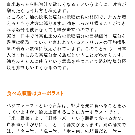
白米あったら味噌汁が欲しくなる」というように、片方が
増えたらもう片方も増えます。
ところが、油の摂取と塩分の摂取は負の相関で、片方が増
えるともう片方は減ります。油をしっかり摂ることができ
れば塩分を使わなくても味が際立つのです。
実は、日本では高血圧の方の摂取塩分の目標値は、塩分を
過度に摂取していると言われているアメリカ人の平均摂取
量の倍近い数値に設定されています。このことから、日本
人はまれにみる高塩分食民族だということがわかります。
油をふんだんに使うという意識を持つことで過剰な塩分摂
取を抑制しやすくなるのです。
ベジファーストという言葉は、野菜を先に食べることを示
していますが、論文上言えることはカーボラストです。
「米→野菜」より「野菜→米」という順番で食べる方が、
血糖値が上がりにくいという論文があります。別の論文で
は、「肉→米」「魚→米」「米→肉」の順番だと「米→