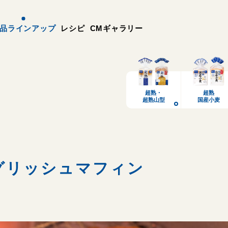
品ラインアップ
レシピ
CMギャラリー
超熟・
超熟
超熟山型
国産小麦
グリッシュマフィン