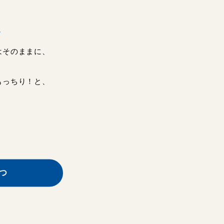
感
感
はそのままに、
もっちり！と、
つ