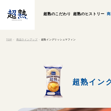
超熟のこだわり
超熟のヒストリー
商
TOP
商品ラインアップ
超熟イングリッシュマフィン
超熟イン