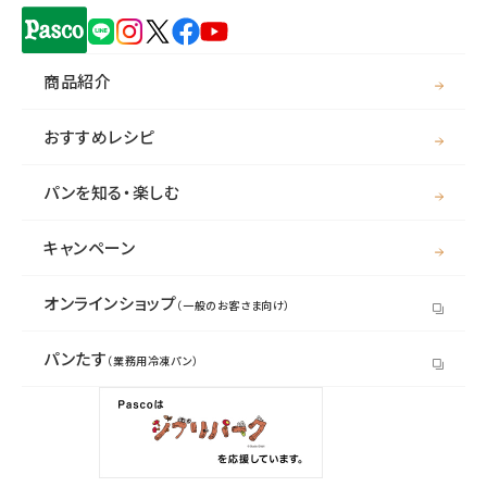
樫平 丈一
杉田 康一郎
松永 清
商品紹介
おすすめレシピ
パンを知る・楽しむ
監査役
キャンペーン
沼田 美之
執行役員
執行役員
執行役員
神永 和男
橘川 恒久
山口 謙治
オンラインショップ
（一般のお客さま向け）
パンたす
（業務用冷凍パン）