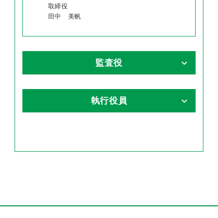
取締役
田中 美帆
監査役
執行役員
常勤監査役
監査役
田口 雄次
若山 佳介
常勤監査役
福澤 吉弘
上席執行役員
上席執行役員
執行役員