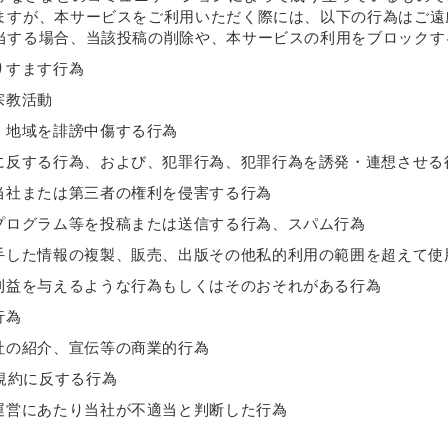
ますが、本サービスをご利用いただく際には、以下の行為はご遠
当する場合、当該投稿の削除や、本サービスの利用をブロックす
りすます行為
宗教活動
・地域を誹謗中傷する行為
に反する行為、および、犯罪行為、犯罪行為を誘発・連想させる
当社または第三者の権利を侵害する行為
プログラム等を投稿または送信する行為、スパム行為
手した情報の複製、販売、出版その他私的利用の範囲を超えて使
利益を与えるような行為もしくはそのおそれがある行為
行為
社の紹介、宣伝等の商業的行為
規約に反する行為
運営にあたり当社が不適当と判断した行為