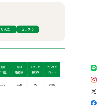
りんご
ゼラチン
食塩
飽和
トランス
コレステ
相当量
脂肪酸
脂肪酸
ロール
1.3g
9.0g
0g
14mg