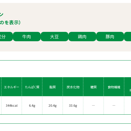
ン
のを表示）
成分
牛肉
大豆
鶏肉
豚肉
エネルギー
たんぱく質
脂質
炭水化物
糖質
食物繊維
344kcal
6.4g
20.4g
33.6g
―
―