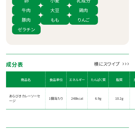
卵
小麦
乳成分
牛肉
大豆
鶏肉
豚肉
もも
りんご
ゼラチン
成分表
商品名
食品単位
エネルギー
たんぱく質
脂質
あらびきカレーソーセ
1個当たり
248kcal
6.9g
10.2g
ージ