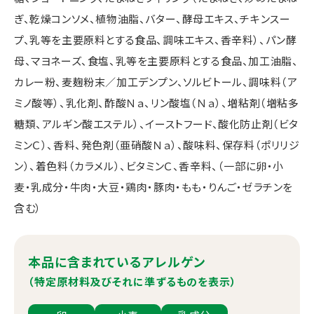
ぎ、乾燥コンソメ、植物油脂、バター、酵母エキス、チキンスー
プ、乳等を主要原料とする食品、調味エキス、香辛料）、パン酵
母、マヨネーズ、食塩、乳等を主要原料とする食品、加工油脂、
カレー粉、麦麹粉末／加工デンプン、ソルビトール、調味料（ア
ミノ酸等）、乳化剤、酢酸Ｎａ、リン酸塩（Ｎａ）、増粘剤（増粘多
糖類、アルギン酸エステル）、イーストフード、酸化防止剤（ビタ
ミンＣ）、香料、発色剤（亜硝酸Ｎａ）、酸味料、保存料（ポリリジ
ン）、着色料（カラメル）、ビタミンＣ、香辛料、（一部に卵・小
麦・乳成分・牛肉・大豆・鶏肉・豚肉・もも・りんご・ゼラチンを
含む）
本品に含まれているアレルゲン
（特定原材料及びそれに準ずるものを表示）