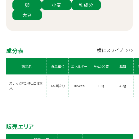
卵
小麦
乳成分
大豆
成分表
商品名
食品単位
エネルギー
たんぱく質
脂質
スナックパンチョコ 8本
1本当たり
105kcal
1.8g
4.2g
入
販売エリア