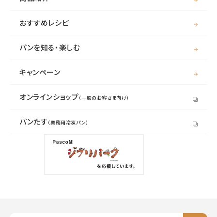
おすすめレシピ
パンを知る・楽しむ
キャンペーン
オンラインショップ
（一般のお客さま向け）
パンたす
（業務用冷凍パン）