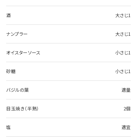
酒
大さじ1
ナンプラー
大さじ1
オイスターソース
小さじ1
砂糖
小さじ1
バジルの葉
適量
目玉焼き（半熟）
2個
塩
適宜