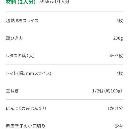
材料（2人分）
595kcal/1人分
超熟 8枚スライス
4枚
鶏ひき肉
200g
レタスの葉（大）
4～5枚
トマト(幅5mmスライス)
4枚
玉ねぎ
1/2個（約100g）
にんにくのみじん切り
1かけ分
赤唐辛子の小口切り
少々