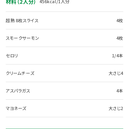
材料（2人分）
456kcal/1人分
超熟 8枚スライス
4枚
スモークサーモン
4枚
セロリ
1/4本
クリームチーズ
大さじ4
アスパラガス
4本
マヨネーズ
大さじ2