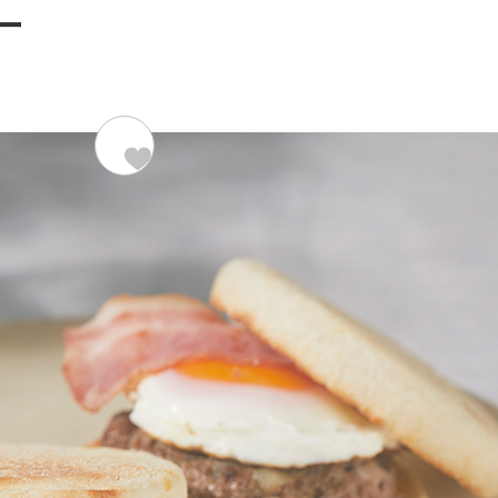
ー
材料（2人分）
651kcal/
超熟イングリッシュマフィン
卵
ベーコン（ハーフ）