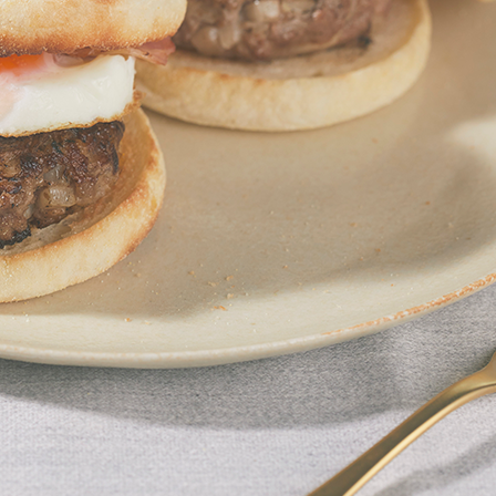
合いびき肉
玉ねぎ
塩
パン粉
牛乳