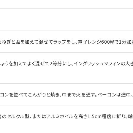
ねぎと塩を加えて混ぜてラップをし、電子レンジ600Wで1分加
こしょうを加えてよく混ぜて2等分にし、イングリッシュマフィンの
ーコンを並べてこんがりと焼き、中まで火を通す。ベーコンは途中
度のセルクル型、またはアルミホイルを高さ1.5cm程度に折り、