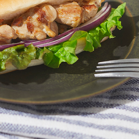
こしょう
紫たまねぎ
レタス
マヨネーズ
はちみつ