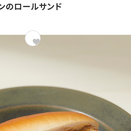
ンのロールサンド
材料（2人分）
299kcal/
超熟ロール
鶏もも肉
塩