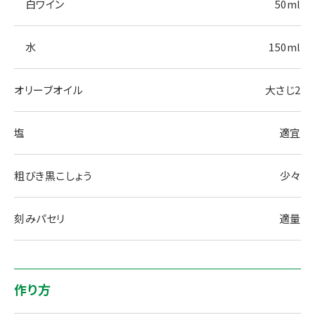
白ワイン
50ml
水
150ml
オリーブオイル
大さじ2
塩
適宜
粗びき黒こしょう
少々
刻みパセリ
適量
作り方