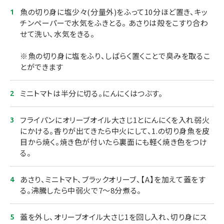
魚の切り身に塩少々(分量外)をふって10分ほど置き、キッ
チンペーパーで水気をふきとる。 あさりは殻をこすり合わ
せて洗い、水気をきる。
※魚の切り身に塩をふり、しばらく置くことで臭みを取るこ
とができます
ミニトマトは半分に切る。にんにくはつぶす。
フライパンにオリーブオイル大さじ1とにんにくを入れ弱火
にかける。香りが出てきたら中火にして、1.の切り身魚を皮
目から焼く。焼き色が付いたら裏面にも軽く焼き色をつけ
る。
あさり、ミニトマト、ブラックオリーブ、【A】を加えて蓋をす
る。沸騰したら中弱火で7～8分煮る。
蓋を外し、オリーブオイル大さじ1を回し入れ、切り身にス