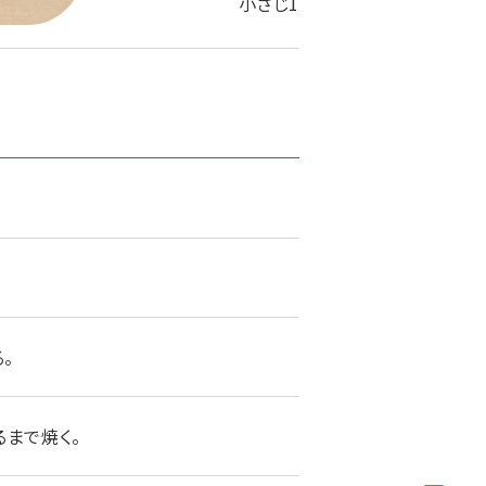
小さじ1
。
るまで焼く。