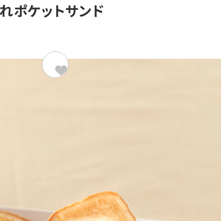
れポケットサンド
材料（2人分）
419kcal/
超熟 4枚スライス
納豆
細ネギ