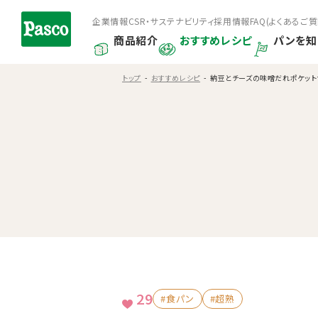
企業情報
CSR・サステナビリティ
採用情報
FAQ(よくあるご質
商品紹介
おすすめレシピ
パンを知
トップ
おすすめレシピ
納豆とチーズの味噌だれポケット
29
#食パン
#超熟