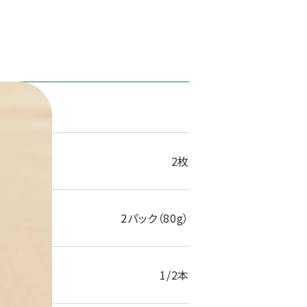
1人分
2枚
2パック（80g）
1/2本