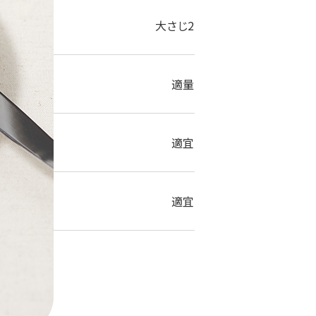
大さじ2
適量
適宜
適宜