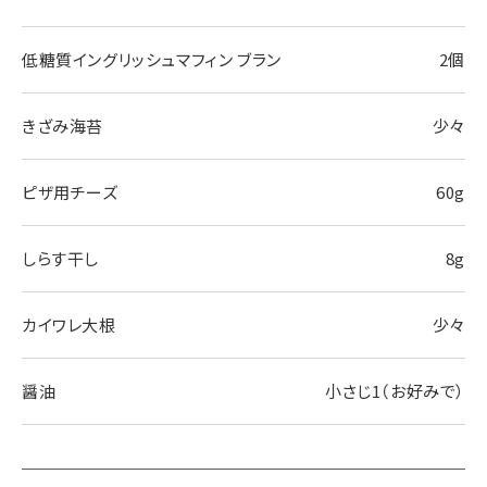
低糖質イングリッシュマフィン ブラン
2個
きざみ海苔
少々
ピザ⽤チーズ
60g
しらす⼲し
8g
カイワレ⼤根
少々
醤油
小さじ1（お好みで）