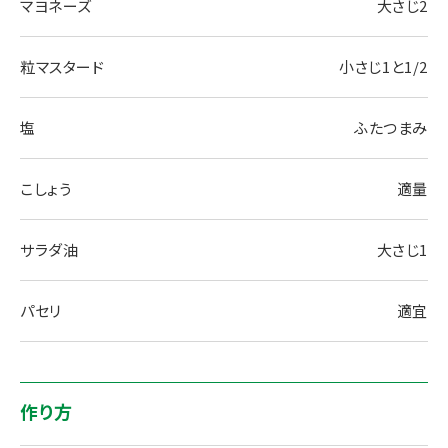
マヨネーズ
大さじ2
粒マスタード
小さじ1と1/2
塩
ふたつまみ
こしょう
適量
サラダ油
大さじ1
パセリ
適宜
作り方