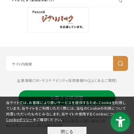
企業情報
CSR・サステナビリティ
採用情報
FAQ(よくあるご質問)
お客さま相談室
当サイトでは、お客様により良いサービスを提供するため、Cookieを利用し
ています。当サイトをご利用いただく際には、当社のCookieの利用について
同意いただいたものとみなします。当サイトの使用するCookieについては、
サイトマップ
当サイトのご利用に際して
プライバシーポリシー
Cookieポリシー
Cookieポリシー
をご確認ください。
コミュニティガイドライン
特定個人情報の適正な取扱いに関する基本方針
反社会勢力への対応に関する基本的方針
閉じる