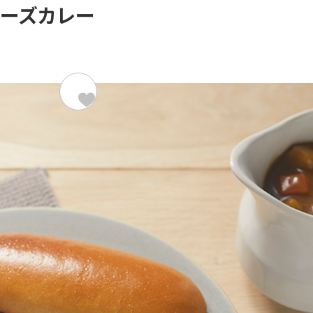
チーズカレー
材料（2人分）
202kcal/
超熟ロール
カレー
ピザ用チーズ