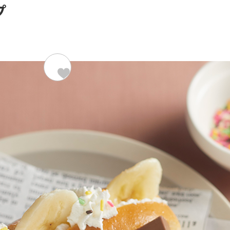
プ
材料（2人分）
265kcal/
超熟ロール
板チョコ
薄ぎりバナナ