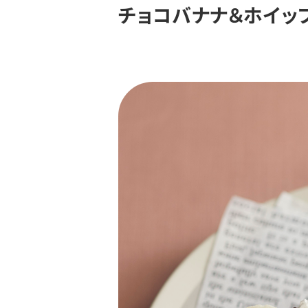
チョコバナナ＆ホイッ