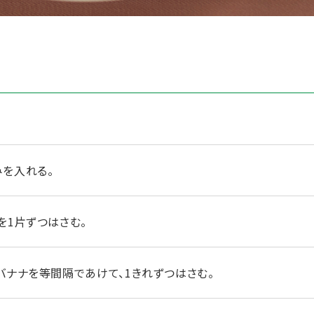
を入れる。
を1片ずつはさむ。
バナナを等間隔であけて、1きれずつはさむ。