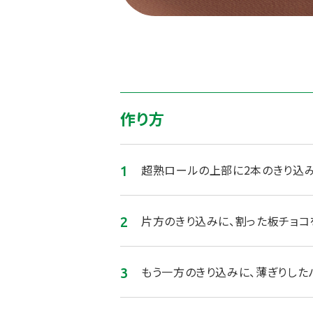
作り方
超熟ロールの上部に2本のきり込み
片方のきり込みに、割った板チョコ
もう一方のきり込みに、薄ぎりした