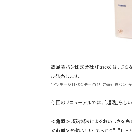
敷島製パン株式会社（Pasco）は、さら
ル発売します。
*インテージ社・SCIデータ(15-79歳)「食パン
今回のリニューアルでは、「超熟」らし
＜角型＞
超熟製法によるおいしさを高め
＜山型＞
超熟らしい"もっちり"、"し