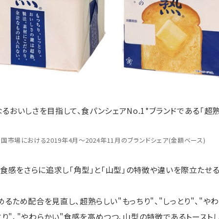
なるおいしさを目指して、食パンシェアNo.1*ブランドである「超熟
」全国市場における2019年4月～2024年11月のブランドシェア(金額ベース)
い食感をさらに追求し「角型」と「山型」の特徴や違いを際立たせ
るため配合を見直し、超熟らしい"もっちり"、"しっとり"、"や
っとり"、"やわらかい"食感を高めつつ、山型の特徴であるトースト