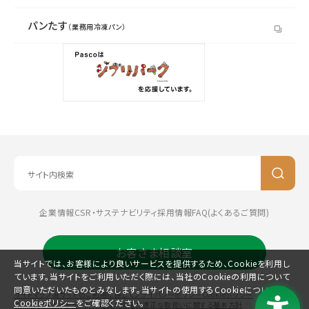
パンたす
（業務用冷凍パン）
企業情報
CSR・サステナビリティ
採用情報
FAQ(よくあるご質問)
お客さま相談室
当サイトでは、お客様により良いサービスを提供するため、Cookieを利用し
ています。当サイトをご利用いただく際には、当社のCookieの利用について
同意いただいたものとみなします。当サイトの使用するCookieについては、
サイトマップ
当サイトのご利用に際して
プライバシーポリシー
Cookieポリシー
Cookieポリシー
をご確認ください。
コミュニティガイドライン
特定個人情報の適正な取扱いに関する基本方針