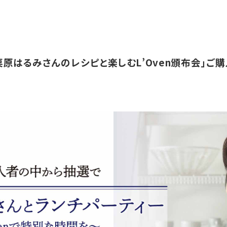
「栗原はるみさんのレシピと楽しむL’Oven頒布会」ご