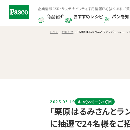
企業情報
CSR・サステナビリティ
採用情報
FAQ(よくあるご質
商品紹介
おすすめレシピ
パンを知
トップ
お知らせ
「栗原はるみさんとランチパーティー 〜L’O
キャンペーン・CM
2025.03.19
「栗原はるみさんとラン
に抽選で24名様をご