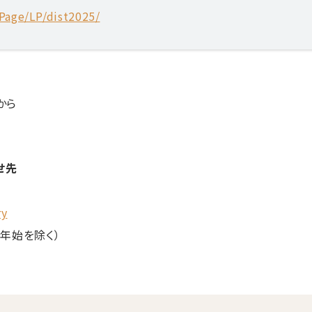
Page/LP/dist2025/
から
せ先
ry
末年始を除く）