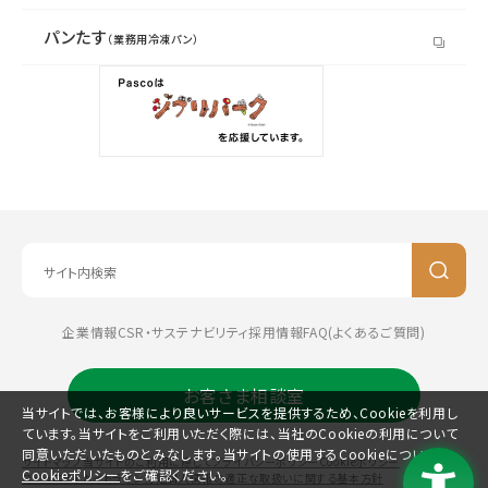
パンたす
（業務用冷凍パン）
企業情報
CSR・サステナビリティ
採用情報
FAQ(よくあるご質問)
お客さま相談室
当サイトでは、お客様により良いサービスを提供するため、Cookieを利用し
ています。当サイトをご利用いただく際には、当社のCookieの利用について
同意いただいたものとみなします。当サイトの使用するCookieについては、
サイトマップ
当サイトのご利用に際して
プライバシーポリシー
Cookieポリシー
Cookieポリシー
をご確認ください。
コミュニティガイドライン
特定個人情報の適正な取扱いに関する基本方針