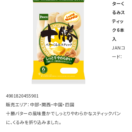
ターく
るみス
ティッ
ク 6本
入
JANコ
ード：
4901820455901
販売エリア：中部・関西・中国・四国
十勝バターの風味豊かでしっとりやわらかなスティックパン
に、くるみを折り込みました。