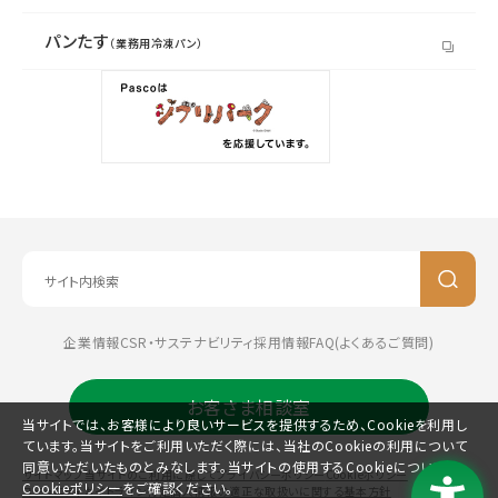
パンたす
（業務用冷凍パン）
企業情報
CSR・サステナビリティ
採用情報
FAQ(よくあるご質問)
お客さま相談室
当サイトでは、お客様により良いサービスを提供するため、Cookieを利用し
ています。当サイトをご利用いただく際には、当社のCookieの利用について
同意いただいたものとみなします。当サイトの使用するCookieについては、
サイトマップ
当サイトのご利用に際して
プライバシーポリシー
Cookieポリシー
Cookieポリシー
をご確認ください。
コミュニティガイドライン
特定個人情報の適正な取扱いに関する基本方針