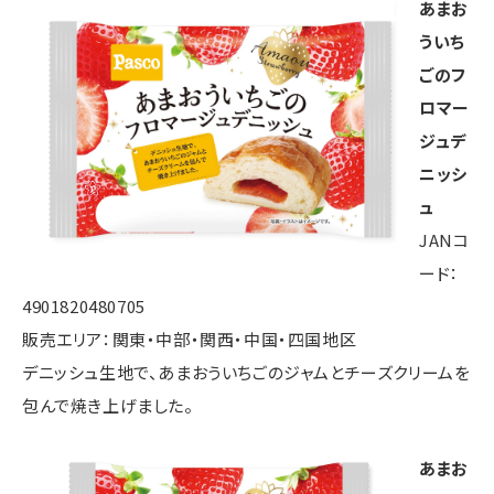
あまお
ういち
ごのフ
ロマー
ジュデ
ニッシ
ュ
JANコ
ード：
4901820480705
販売エリア：関東・中部・関西・中国・四国地区
デニッシュ生地で、あまおういちごのジャムとチーズクリームを
包んで焼き上げました。
あまお