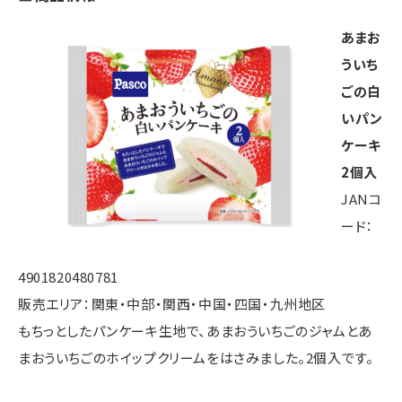
あまお
ういち
ごの白
いパン
ケーキ
2個入
JANコ
ード：
4901820480781
販売エリア：関東・中部・関西・中国・四国・九州地区
もちっとしたパンケーキ生地で、あまおういちごのジャムとあ
まおういちごのホイップクリームをはさみました。2個入です。