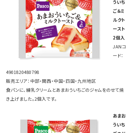
ういち
ご＆ミ
ルクト
ースト
2個入
JANコ
ード：
4901820480798
販売エリア：中部・関西・中国・四国・九州地区
食パンに、練乳クリームとあまおういちごのジャムをのせて焼
き上げました。2個入です。
あまお
ういち