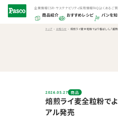
企業情報
CSR・サステナビリティ
採用情報
FAQ(よくあるご質
商品紹介
おすすめレシピ
パンを知
トップ
お知らせ
焙煎ライ麦全粒粉でより香ばしく。「超熟 ラ
商品
2026.05.27
焙煎ライ麦全粒粉でより
アル発売