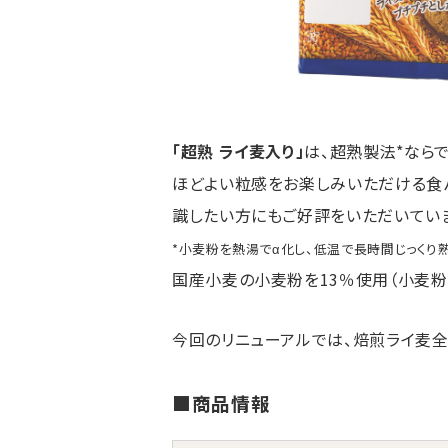
「超熟 ライ麦入り」
は、超熟製法*なら
ほどよい粒感をお楽しみいただける食パ
識したい方にもご好評をいただいてい
*小麦粉を熱湯でα化し、低温で長時間じっくり熟成
国産小麦の小麦粉を13％使用（小麦粉
今回のリニューアルでは、焙煎ライ麦全
■商品情報