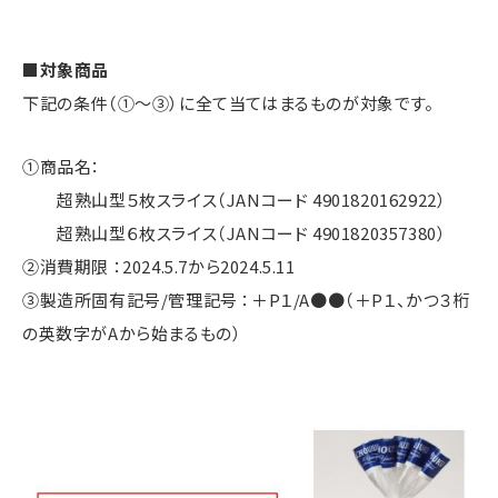
■対象商品
下記の条件（①～③）に全て当てはまるものが対象です。
①商品名：
超熟山型５枚スライス（JANコード 4901820162922）
超熟山型６枚スライス（JANコード 4901820357380）
②消費期限 ：2024.5.7から2024.5.11
③製造所固有記号/管理記号 ：＋P１/A●●（＋P１、かつ３桁
の英数字がAから始まるもの）