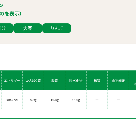
ン
のを表示）
成分
大豆
りんご
エネルギー
たんぱく質
脂質
炭水化物
糖質
食物繊維
304kcal
5.9g
15.4g
35.5g
―
―