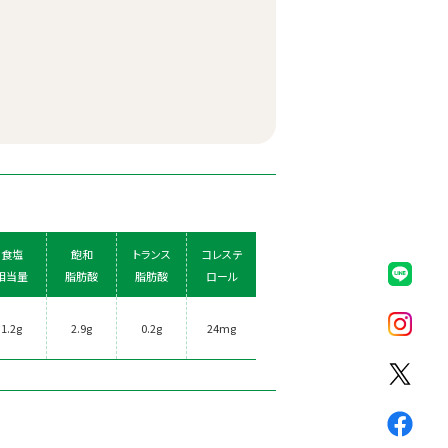
食塩
飽和
トランス
コレステ
相当量
脂肪酸
脂肪酸
ロール
1.2g
2.9g
0.2g
24mg