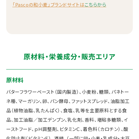
「Pascoの和小麦」ブランドサイトは
こちらから
原材料・栄養成分・販売エリア
原材料
バターフラワーペースト（国内製造）、小麦粉、糖類、パネトー
ネ種、マーガリン、卵、パン酵母、ファットスプレッド、油脂加工
品（植物油脂、乳たんぱく）、食塩、乳等を主要原料とする食
品、加工油脂／加工デンプン、乳化剤、香料、増粘多糖類、イ
ーストフード、ｐＨ調整剤、ビタミンＣ、着色料（カロチン）、酸
化防止剤（ビタミンＥ）、酒精、（一部に卵・小麦・乳成分・大豆