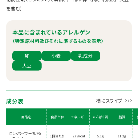
を含む）
本品に含まれているアレルゲン
（特定原材料及びそれに準ずるものを表示）
卵
小麦
乳成分
大豆
成分表
商品名
食品単位
エネルギー
たんぱく質
脂質
ロングライフ 十勝バタ
1個当たり
279kcal
5.1g
11.2g